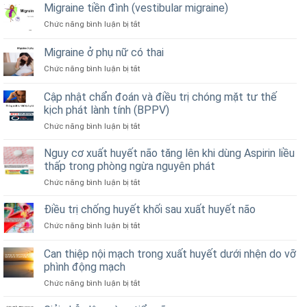
Migraine tiền đình (vestibular migraine)
Chức năng bình luận bị tắt
ở
Migraine
tiền
Migraine ở phụ nữ có thai
đình
Chức năng bình luận bị tắt
ở
(vestibular
Migraine
migraine)
ở
Cập nhật chẩn đoán và điều trị chóng mặt tư thế
phụ
kịch phát lành tính (BPPV)
nữ
Chức năng bình luận bị tắt
ở
có
Cập
thai
nhật
Nguy cơ xuất huyết não tăng lên khi dùng Aspirin liều
chẩn
thấp trong phòng ngừa nguyên phát
đoán
Chức năng bình luận bị tắt
ở
và
Nguy
điều
cơ
Điều trị chống huyết khối sau xuất huyết não
trị
xuất
chóng
Chức năng bình luận bị tắt
ở
huyết
mặt
Điều
não
tư
trị
Can thiệp nội mạch trong xuất huyết dưới nhện do vỡ
tăng
thế
chống
lên
phình động mạch
kịch
huyết
khi
phát
Chức năng bình luận bị tắt
ở
khối
dùng
lành
Can
sau
Aspirin
tính
thiệp