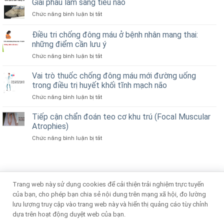
xuất
Giải phẫu lâm sàng tiểu não
liều
(BPPV)
nội
huyết
thấp
Chức năng bình luận bị tắt
ở
mạch
não
trong
Giải
trong
phòng
phẫu
Điều tri chống đông máu ở bệnh nhân mang thai:
xuất
ngừa
lâm
huyết
những điểm cần lưu ý
nguyên
sàng
dưới
phát
Chức năng bình luận bị tắt
ở
tiểu
nhện
Điều
não
do
tri
Vai trò thuốc chống đông máu mới đường uống
vỡ
chống
trong điều trị huyết khối tĩnh mạch não
phình
đông
động
Chức năng bình luận bị tắt
ở
máu
mạch
Vai
ở
trò
Tiếp cận chẩn đoán teo cơ khu trú (Focal Muscular
bệnh
thuốc
nhân
Atrophies)
chống
mang
Chức năng bình luận bị tắt
ở
đông
thai:
Tiếp
máu
những
cận
mới
điểm
chẩn
đường
cần
đoán
uống
lưu
teo
trong
ý
Trang web này sử dụng cookies để cải thiện trải nghiệm trực tuyến
Copyright 2026 ©
Thuchanhthankinh.com
cơ
điều
của bạn, cho phép bạn chia sẻ nội dung trên mạng xã hội, đo lường
khu
trị
Thuchanhthankinh.com - Kênh thông tin Thần kinh học Việt
lưu lượng truy cập vào trang web này và hiển thị quảng cáo tùy chỉnh
trú
huyết
Nam
dựa trên hoạt động duyệt web của bạn.
(Focal
khối
Muscular