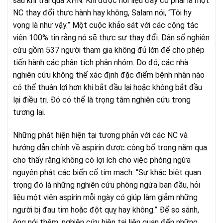
sau khi trải qua XHN. Khi được hỏi liệu đây có phải là một
NC thay đổi thực hành hay không, Salam nói, “Tôi hy
vọng là như vậy.” Một cuộc khảo sát với các cộng tác
viên 100% tin rằng nó sẽ thực sự thay đổi. Dân số nghiên
cứu gồm 537 người tham gia không đủ lớn để cho phép
tiến hành các phân tích phân nhóm. Do đó, các nhà
nghiên cứu không thể xác định đặc điểm bệnh nhân nào
có thể thuận lợi hơn khi bắt đầu lại hoặc không bắt đầu
lại điều trị. Đó có thể là trọng tâm nghiên cứu trong
tương lai.
Những phát hiện hiện tại tương phản với các NC và
hướng dẫn chính về aspirin được công bố trong năm qua
cho thấy rằng không có lợi ích cho việc phòng ngừa
nguyên phát các biến cố tim mạch. “Sự khác biệt quan
trọng đó là những nghiên cứu phòng ngừa ban đầu, hỏi
liệu một viên aspirin mỗi ngày có giúp làm giảm những
người bị đau tim hoặc đột quỵ hay không.” Để so sánh,
ông nói thêm, nghiên cứu hiện tại liên quan đến những