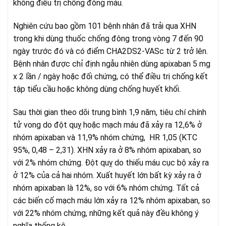
không điều trị chống đông máu.
Nghiên cứu bao gồm 101 bệnh nhân đã trải qua XHN
trong khi dùng thuốc chống đông trong vòng 7 đến 90
ngày trước đó và có điểm CHA2DS2-VASc từ 2 trở lên.
Bệnh nhân được chỉ định ngẫu nhiên dùng apixaban 5 mg
x 2 lần / ngày hoặc đối chứng, có thể điều trị chống kết
tập tiểu cầu hoặc không dùng chống huyết khối.
Sau thời gian theo dõi trung bình 1,9 năm, tiêu chí chính
tử vong do đột quỵ hoặc mạch máu đã xảy ra 12,6% ở
nhóm apixaban và 11,9% nhóm chứng, HR 1,05 (KTC
95%, 0,48 – 2,31). XHN xảy ra ở 8% nhóm apixaban, so
với 2% nhóm chứng. Đột quỵ do thiếu máu cục bộ xảy ra
ở 12% của cả hai nhóm. Xuất huyết lớn bất kỳ xảy ra ở
nhóm apixaban là 12%, so với 6% nhóm chứng. Tất cả
các biến cố mạch máu lớn xảy ra 12% nhóm apixaban, so
với 22% nhóm chứng, những kết quả này đều không ý
nghĩa thống kê.