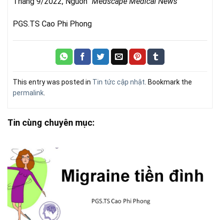
Tháng 9/2022, Nguồn “
Medscape Medical News
“
PGS.TS Cao Phi Phong
This entry was posted in
Tin tức cập nhật
. Bookmark the
permalink
.
Tin cùng chuyên mục: