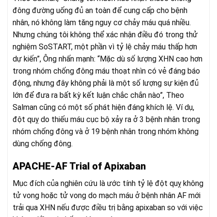
đông đường uống đủ an toàn để cung cấp cho bệnh
nhân, nó không làm tăng nguy cơ chảy máu quá nhiều.
Nhưng chúng tôi không thể xác nhận điều đó trong thử
nghiệm SoSTART, một phần vì tỷ lệ chảy máu thấp hơn
dự kiến”, Ông nhấn mạnh: “Mặc dù số lượng XHN cao hơn
trong nhóm chống đông máu thoạt nhìn có vẻ đáng báo
động, nhưng đây không phải là một số lượng sự kiện đủ
lớn để đưa ra bất kỳ kết luận chắc chắn nào”, Theo
Salman cũng có một số phát hiện đáng khích lệ. Ví dụ,
đột quỵ do thiếu máu cục bộ xảy ra ở 3 bệnh nhân trong
nhóm chống đông và ở 19 bệnh nhân trong nhóm không
dùng chống đông.
APACHE-AF Trial of Apixaban
Mục đích của nghiên cứu là ước tính tỷ lệ đột quỵ không
tử vong hoặc tử vong do mạch máu ở bệnh nhân AF mới
trải qua XHN nếu được điều trị bằng apixaban so với việc