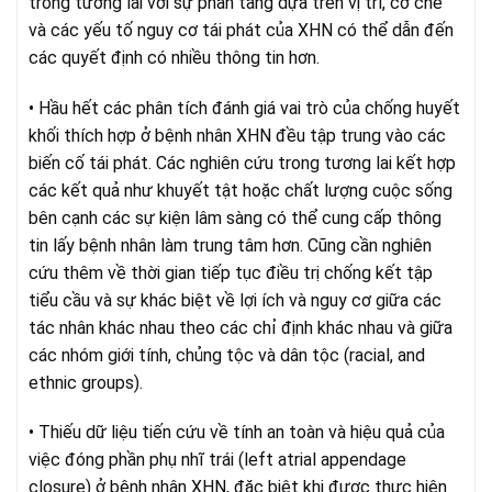
trong tương lai với sự phân tầng dựa trên vị trí, cơ chế
và các yếu tố nguy cơ tái phát của XHN có thể dẫn đến
các quyết định có nhiều thông tin hơn.
• Hầu hết các phân tích đánh giá vai trò của chống huyết
khối thích hợp ở bệnh nhân XHN đều tập trung vào các
biến cố tái phát. Các nghiên cứu trong tương lai kết hợp
các kết quả như khuyết tật hoặc chất lượng cuộc sống
bên cạnh các sự kiện lâm sàng có thể cung cấp thông
tin lấy bệnh nhân làm trung tâm hơn. Cũng cần nghiên
cứu thêm về thời gian tiếp tục điều trị chống kết tập
tiểu cầu và sự khác biệt về lợi ích và nguy cơ giữa các
tác nhân khác nhau theo các chỉ định khác nhau và giữa
các nhóm giới tính, chủng tộc và dân tộc (racial, and
ethnic groups).
• Thiếu dữ liệu tiến cứu về tính an toàn và hiệu quả của
việc đóng phần phụ nhĩ trái (left atrial appendage
closure) ở bệnh nhân XHN, đặc biệt khi được thực hiện