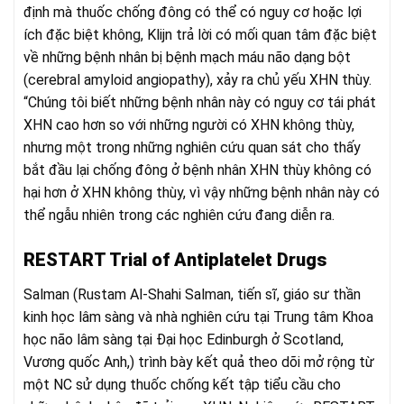
định mà thuốc chống đông có thể có nguy cơ hoặc lợi
ích đặc biệt không, Klijn trả lời có mối quan tâm đặc biệt
về những bệnh nhân bị bệnh mạch máu não dạng bột
(cerebral amyloid angiopathy), xảy ra chủ yếu XHN thùy.
“Chúng tôi biết những bệnh nhân này có nguy cơ tái phát
XHN cao hơn so với những người có XHN không thùy,
nhưng một trong những nghiên cứu quan sát cho thấy
bắt đầu lại chống đông ở bệnh nhân XHN thùy không có
hại hơn ở XHN không thùy, vì vậy những bệnh nhân này có
thể ngẫu nhiên trong các nghiên cứu đang diễn ra.
RESTART Trial of Antiplatelet Drugs
Salman (Rustam Al-Shahi Salman, tiến sĩ, giáo sư thần
kinh học lâm sàng và nhà nghiên cứu tại Trung tâm Khoa
học não lâm sàng tại Đại học Edinburgh ở Scotland,
Vương quốc Anh,) trình bày kết quả theo dõi mở rộng từ
một NC sử dụng thuốc chống kết tập tiểu cầu cho