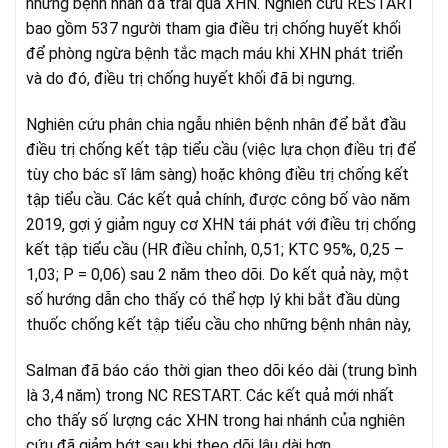
những bệnh nhân đã trải qua XHN. Nghiên cứu RESTART
bao gồm 537 người tham gia điều trị chống huyết khối
để phòng ngừa bệnh tắc mạch máu khi XHN phát triển
và do đó, điều trị chống huyết khối đã bị ngưng.
Nghiên cứu phân chia ngẫu nhiên bệnh nhân để bắt đầu
điều trị chống kết tập tiểu cầu (việc lựa chọn điều trị để
tùy cho bác sĩ lâm sàng) hoặc không điều trị chống kết
tập tiểu cầu. Các kết quả chính, được công bố vào năm
2019, gợi ý giảm nguy cơ XHN tái phát với điều trị chống
kết tập tiểu cầu (HR điều chỉnh, 0,51; KTC 95%, 0,25 –
1,03; P = 0,06) sau 2 năm theo dõi. Do kết quả này, một
số hướng dẫn cho thấy có thể hợp lý khi bắt đầu dùng
thuốc chống kết tập tiểu cầu cho những bệnh nhân này,
Salman đã báo cáo thời gian theo dõi kéo dài (trung bình
là 3,4 năm) trong NC RESTART. Các kết quả mới nhất
cho thấy số lượng các XHN trong hai nhánh của nghiên
cứu đã giảm bớt sau khi theo dõi lâu dài hơn.