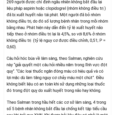
269 người được chỉ định ngẫu nhiên không bắt đầu lại
liệu pháp aspirin hoặc clopidogrel (nhóm không điều trị )
đã bị xuất huyết não tái phát. Một người đã bỏ nhóm
không điều trị, do đó số lượng bệnh nhân trong mỗi nhóm
bằng nhau. Phát hiện này dẫn đến tỷ lệ xuất huyết não
tiếp theo ở nhóm điều trị lại là 4,5%, so với 8,6% ở nhóm
không điều trị (tỷ lệ nguy cơ được điều chỉnh, 0,51; P =
0,60).
Câu hỏi hóc búa về lâm sàng, theo Salman, nghiên cứu
này “giải quyết một câu hỏi nhiều năm trong lĩnh vực đột
quỵ”. “Các loại thuốc ngăn đông máu có hiệu quả và có
lợi mặc dù làm tăng nguy cơ chảy máu một chút”. Điều
không biết liệu có an toàn khi sử dụng những loại thuốc
đó trong đột quỵ do xuất huyết trong não hay không.
Theo Salman trong hầu hết các cơ sở lâm sàng, 4 trong
số 5 bệnh nhân không bắt đầu lại chống kết tập tiểu cầu