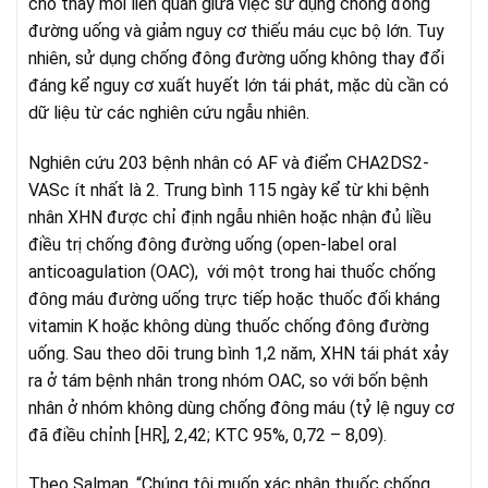
cho thấy mối liên quan giữa việc sử dụng chống đông
đường uống và giảm nguy cơ thiếu máu cục bộ lớn. Tuy
nhiên, sử dụng chống đông đường uống không thay đổi
đáng kể nguy cơ xuất huyết lớn tái phát, mặc dù cần có
dữ liệu từ các nghiên cứu ngẫu nhiên.
Nghiên cứu 203 bệnh nhân có AF và điểm CHA2DS2-
VASc ít nhất là 2. Trung bình 115 ngày kể từ khi bệnh
nhân XHN được chỉ định ngẫu nhiên hoặc nhận đủ liều
điều trị chống đông đường uống (open-label oral
anticoagulation (OAC), với một trong hai thuốc chống
đông máu đường uống trực tiếp hoặc thuốc đối kháng
vitamin K hoặc không dùng thuốc chống đông đường
uống. Sau theo dõi trung bình 1,2 năm, XHN tái phát xảy
ra ở tám bệnh nhân trong nhóm OAC, so với bốn bệnh
nhân ở nhóm không dùng chống đông máu (tỷ lệ nguy cơ
đã điều chỉnh [HR], 2,42; KTC 95%, 0,72 – 8,09).
Theo Salman, “Chúng tôi muốn xác nhận thuốc chống