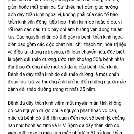
giảm hoặc mất phản xạ. Sự thiếu hụt cảm giác hướng
đến dây thần kinh ngoại vi, không phải của các tế bào
thần kinh vận động, tiếp hợp thần kinh-cơ hoặc ở cơ, vì
rối loạn các cấu trúc này chỉ ảnh hưởng vận động thuần
túy. Các nguyên nhân có thể gây ra bệnh thần kinh ngoại
biên bao gồm các độc chất như chì, thạch tín, hóa trị liệu
và điều trị kháng retrovirus; rối loạn chuyển hóa, đặc biệt
là bệnh đái tháo đường, ước tính khoảng 50% bệnh nhân
đái tháo đường mắc một số dạng của bệnh thần kinh.
Bệnh đa dây thần kinh do đái tháo đường là một chẩn
đoán loại trừ và thường ảnh hưởng đến những người mắc
bệnh đái tháo đường trong ít nhất 25 năm.
Bệnh đa dây thần kinh viêm mất myelin mãn tính không
có căn nguyên được coi là nguyên phát hoặc vô căn,
mặc dù bệnh có thể liên quan đến một số bệnh lý, chẳng
hạn như bệnh ác tính và HIV. Bệnh đa dây thần kinh do
viêm mất myelin mãn tính mắc phải là một rối loạn thần