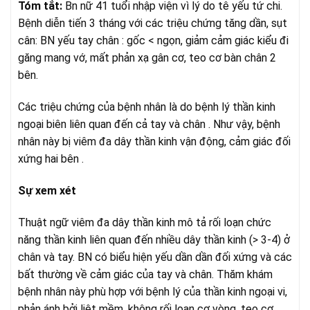
Tóm tắt:
Bn nữ 41 tuổi nhập viện vì lý do tê yếu tứ chi.
Bệnh diễn tiến 3 tháng với các triệu chứng tăng dần, sụt
cân: BN yếu tay chân : gốc < ngọn, giảm cảm giác kiểu đi
găng mang vớ, mất phản xạ gân cơ, teo cơ bàn chân 2
bên.
Các triệu chứng của bệnh nhân là do bệnh lý thần kinh
ngoại biên liên quan đến cả tay và chân . Như vậy, bệnh
nhân này bị viêm đa dây thần kinh vận động, cảm giác đối
xứng hai bên .
Sự xem xét
Thuật ngữ viêm đa dây thần kinh mô tả rối loạn chức
năng thần kinh liên quan đến nhiều dây thần kinh (> 3-4) ở
chân và tay. BN có biểu hiện yếu dần dần đối xứng và các
bất thường về cảm giác của tay và chân. Thăm khám
bệnh nhân này phù hợp với bệnh lý của thần kinh ngoại vi,
phản ánh bởi liệt mềm, không rối loạn cơ vòng, teo cơ,