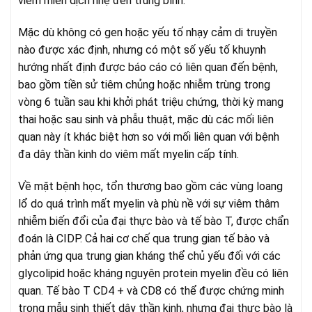
viêm miễn dịch nhẹ đến trung bình.
Mặc dù không có gen hoặc yếu tố nhạy cảm di truyền
nào được xác định, nhưng có một số yếu tố khuynh
hướng nhất định được báo cáo có liên quan đến bệnh,
bao gồm tiền sử tiêm chủng hoặc nhiễm trùng trong
vòng 6 tuần sau khi khởi phát triệu chứng, thời kỳ mang
thai hoặc sau sinh và phẫu thuật, mặc dù các mối liên
quan này ít khác biệt hơn so với mối liên quan với bệnh
đa dây thần kinh do viêm mất myelin cấp tính.
Về mặt bệnh học, tổn thương bao gồm các vùng loang
lổ do quá trình mất myelin và phù nề với sự viêm thâm
nhiễm biến đổi của đại thực bào và tế bào T, được chẩn
đoán là CIDP. Cả hai cơ chế qua trung gian tế bào và
phản ứng qua trung gian kháng thể chủ yếu đối với các
glycolipid hoặc kháng nguyên protein myelin đều có liên
quan. Tế bào T CD4 + và CD8 có thể được chứng minh
trong mẫu sinh thiết dây thần kinh, nhưng đại thực bào là