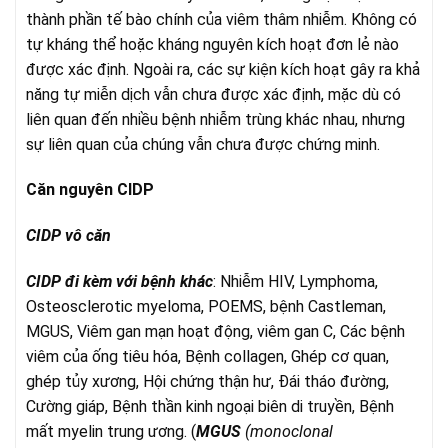
thành phần tế bào chính của viêm thâm nhiễm. Không có
tự kháng thể hoặc kháng nguyên kích hoạt đơn lẻ nào
được xác định. Ngoài ra, các sự kiện kích hoạt gây ra khả
năng tự miễn dịch vẫn chưa được xác định, mặc dù có
liên quan đến nhiều bệnh nhiễm trùng khác nhau, nhưng
sự liên quan của chúng vẫn chưa được chứng minh.
Căn nguyên CIDP
CIDP vô căn
CIDP đi kèm với bệnh khác
: Nhiễm HIV, Lymphoma,
Osteosclerotic myeloma, POEMS, bệnh Castleman,
MGUS, Viêm gan mạn hoạt động, viêm gan C, Các bệnh
viêm của ống tiêu hóa, Bệnh collagen, Ghép cơ quan,
ghép tủy xương, Hội chứng thận hư, Đái tháo đường,
Cường giáp, Bệnh thần kinh ngoại biên di truyền, Bệnh
mất myelin trung ương. (
MGUS
(monoclonal