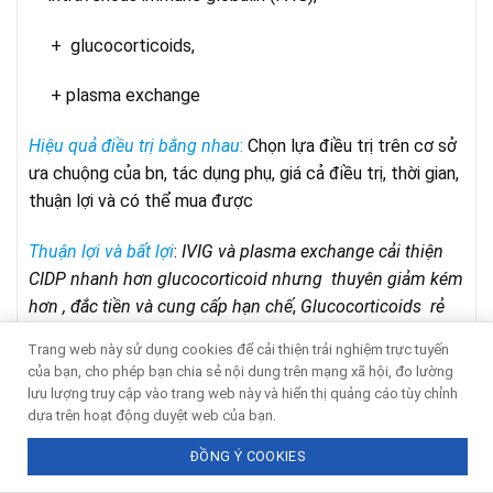
+ glucocorticoids,
+ plasma exchange
Hiệu quả điều trị bằng nhau
:
Chọn lựa điều trị trên cơ sở
ưa chuộng của bn, tác dụng phụ, giá cả điều trị, thời gian,
thuận lợi và có thể mua được
Thuận lợi và bất
lợi
:
IVIG và plasma exchange cải thiện
CIDP nhanh hơn glucocorticoid nhưng thuyên giảm kém
hơn , đắc tiền và cung cấp hạn chế
,
Glucocorticoids rẻ
tiền , dùng kéo dài hạn chế do tác dụng phụ
,
Plasma
Trang web này sử dụng cookies để cải thiện trải nghiệm trực tuyến
exchange đắc tiền, xâm lấn và chỉ có ở trung tâm
của bạn, cho phép bạn chia sẻ nội dung trên mạng xã hội, đo lường
chuyên khoa
sâu.
lưu lượng truy cập vào trang web này và hiển thị quảng cáo tùy chỉnh
dựa trên hoạt động duyệt web của bạn.
1
.
Glucocorticoids
ĐỒNG Ý COOKIES
Ích lợi glucocorticoids điều trị CIDP được báo cáo đầu