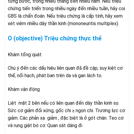
từng bước, trong nhiều tháng đến nhiều năm. Nếu triệu
chứng tiến triển trong nhiều ngày đến nhiều tuần, hãy coi
GBS là chẩn đoán. Nếu triệu chứng là cấp tính, hãy xem
xét viêm nhiều dây thần kinh (mononeuritis multiplex).
O (objective) Triệu chứng thực thể
Khám tổng quát
Chú ý đến các dấu hiệu liên quan đã đề cập, suy kiệt cơ
thể, nổi hạch, phát ban trên da và gan lách to.
Khám vận động
Liệt mặt 2 bên nếu có liên quan đến dây thần kinh sọ.
Sức cơ giảm đối xứng, gốc chi ≥ ngọn chi. Trương lực cơ
giảm. Các phản xạ giảm , đặc biệt là ở gót chân. Teo cơ
và rung giật bó cơ. Quan sát dáng đi