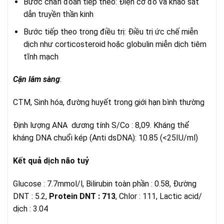
Bước chẩn đoán tiếp theo: Điện cơ đồ và khảo sát
dẫn truyền thần kinh
Bước tiếp theo trong điều trị: Điều trị ức chế miễn
dịch như corticosteroid hoặc globulin miễn dịch tiêm
tĩnh mạch
Cận lâm sàng
:
CTM, Sinh hóa, đường huyết trong giới hạn bình thường
Định lượng ANA
dương tính S/Co : 8,09. Kháng thể
kháng DNA chuổi kép (Anti dsDNA): 10.85 (<25IU/ml)
Kết quả dịch não tuỷ
Glucose : 7.7mmol/l, Bilirubin toàn phần : 0.58, Đường
DNT : 5.2,
Protein DNT : 713
, Chlor : 111, Lactic acid/
dịch : 3.04