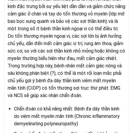
kinh đặc trưng bởi sự yếu liệt dần dần và giảm chức năng
cảm giác ở chân và tay do tổn thương vỏ myelin (lớp mỡ
bao bọc xung quanh và bảo vệ các sợi thần kinh) và là
một trong số ít bệnh thần kinh ngoại vi có thể điều trị.
Do tổn thương myelin ngoại vi, các sợi lớn bị ảnh hưởng
chủ yếu, dẫn đến mất cảm giác vị trí, rung âm thoa, giảm
sức cơ, so với các sợi thần kinh nhỏ mỏng hoặc không có
myelin thường biểu hiện như đau, mất cảm giác nhiệt.
Trong trường hợp này, bệnh nhân mất cảm giác nông và
sâu không phân biệt (?), có thể là một rối loạn mắc phải
chủ yếu gợi ý bệnh đa dây thần kinh viêm mất myelin
mãn tính (CIDP) có tổn thương sợi trục thứ phát. EMG
và NCS sẽ giúp xác nhận chẩn đoán.
Chẩn đoán có khả năng nhất: Bệnh đa dây thần kinh
do viêm mất myelin mãn tính (Chronic inflammatory
demyelinating polyneuropathy)