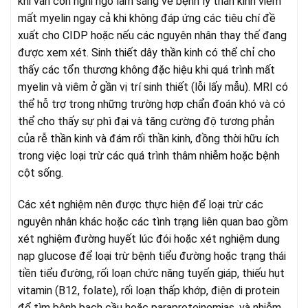
khi vẫn còn nghi ngờ lâm sàng về bệnh lý thần kinh viêm
mất myelin ngay cả khi không đáp ứng các tiêu chí đề
xuất cho CIDP hoặc nếu các nguyên nhân thay thế đang
được xem xét. Sinh thiết dây thần kinh có thể chỉ cho
thấy các tổn thương không đặc hiệu khi quá trình mất
myelin và viêm ở gần vị trí sinh thiết (lỗi lấy mẫu). MRI có
thể hỗ trợ trong những trường hợp chẩn đoán khó và có
thể cho thấy sự phì đại và tăng cường độ tương phản
của rễ thần kinh và đám rối thần kinh, đồng thời hữu ích
trong việc loại trừ các quá trình thâm nhiễm hoặc bệnh
cột sống.
Các xét nghiệm nên được thực hiện để loại trừ các
nguyên nhân khác hoặc các tình trạng liên quan bao gồm
xét nghiệm đường huyết lúc đói hoặc xét nghiệm dung
nạp glucose để loại trừ bệnh tiểu đường hoặc trạng thái
tiền tiểu đường, rối loạn chức năng tuyến giáp, thiếu hụt
vitamin (B12, folate), rối loạn thấp khớp, điện di protein
để tìm bệnh bạch cầu hoặc paraproteinemias, và nhiễm