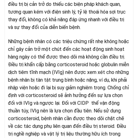
điều trị bị cản trở do thiếu các biện pháp khách quan,
tương quan kém với điện sinh lý, tỷ lệ thoái hóa sợi trục
thay đổi, không có khả năng đáp ứng nhanh với điều trị
và sự thay đổi của diễn biến bệnh.
Những bệnh nhân có các triệu chứng rất nhẹ không hoặc
chỉ gây cản trở một chút đến các hoạt động sinh hoạt
hàng ngày có thể được theo dõi mà không cần điều trị.
Điều trị khẩn cấp bằng corticosteroid hoặc globulin miễn
dịch tiêm tĩnh mạch (IVIg) nên được xem xét cho những
bệnh nhân bị tàn tật trung bình hoặc nặng, ví dụ, khi phải
nhập viện hoặc đi lại bị suy giảm nghiêm trọng. Chống chỉ
định với corticosteroid sẽ ảnh hưởng đến sự lựa chọn
đối với IVIg và ngược lại. Đối với CIDP thể vận động
thuần túy, IVIg nên là lựa chọn đầu tiên. Nếu sử dụng
corticosteroid, bệnh nhân cần được theo dõi chặt chẽ
về các tác dụng phụ liên quan đến điều trị steroid. Điều
trị nghề nghiệp và vật lý trị liệu thường hữu ích trong