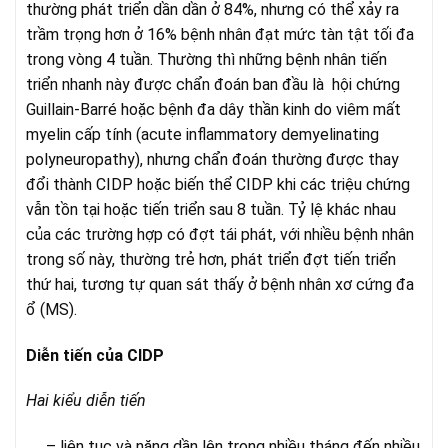
thường phát triển dần dần ở 84%, nhưng có thể xảy ra
trầm trọng hơn ở 16% bệnh nhân đạt mức tàn tật tối đa
trong vòng 4 tuần. Thường thì những bệnh nhân tiến
triển nhanh này được chẩn đoán ban đầu là hội chứng
Guillain-Barré hoặc bệnh đa dây thần kinh do viêm mất
myelin cấp tính (acute inflammatory demyelinating
polyneuropathy), nhưng chẩn đoán thường được thay
đổi thành CIDP hoặc biến thể CIDP khi các triệu chứng
vẫn tồn tại hoặc tiến triển sau 8 tuần. Tỷ lệ khác nhau
của các trường hợp có đợt tái phát, với nhiều bệnh nhân
trong số này, thường trẻ hơn, phát triển đợt tiến triển
thứ hai, tương tự quan sát thấy ở bệnh nhân xơ cứng đa
ổ (MS).
Diễn tiến của CIDP
Hai kiểu diễn tiến
– liên tục và nặng dần lên trong nhiều tháng đến nhiều