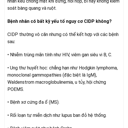
nhân kêu chóng mặt khi đứng, hồi hộp, bí hay không kiểm
soát bàng quang và ruột.
Bệnh nhân có bất kỳ yếu tố nguy cơ CIDP không?
CIDP thường vô căn nhưng có thể kết hợp với các bệnh
sau:
• Nhiễm trùng mãn tính như HIV, viêm gan siêu vi B, C.
• Ung thư huyết học: chẳng hạn như Hodgkin lymphoma,
monoclonal gammopathies (đặc biệt là IgM),
Waldenstrom macroglobulinemia, u tủy, hội chứng
POEMS.
• Bệnh xơ cứng đa ổ (MS).
• Rối loạn tự miễn dịch như lupus ban đỏ hệ thống.