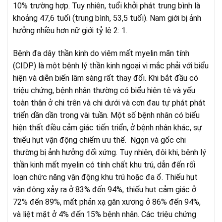
10% trường hợp. Tuy nhiên, tuổi khởi phát trung bình là
khoảng 47,6 tuổi (trung bình, 53,5 tuổi). Nam giới bị ảnh
hưởng nhiều hơn nữ giới tỷ lệ 2: 1.
Bệnh đa dây thần kinh do viêm mất myelin mãn tính
(CIDP) là một bệnh lý thần kinh ngoại vi mắc phải với biểu
hiện và diễn biến lâm sàng rất thay đổi. Khi bắt đầu có
triệu chứng, bệnh nhân thường có biểu hiện tê và yếu
toàn thân ở chi trên và chi dưới và cơn đau tự phát phát
triển dần dần trong vài tuần. Một số bệnh nhân có biểu
hiện thất điều cảm giác tiến triển, ở bệnh nhân khác, sự
thiếu hụt vận động chiếm ưu thế. Ngọn và gốc chi
thường bị ảnh hưởng đối xứng. Tuy nhiên, đôi khi, bệnh lý
thần kinh mất myelin có tính chất khu trú, dẫn đến rối
loạn chức năng vận động khu trú hoặc đa ổ. Thiếu hụt
vận động xảy ra ở 83% đến 94%, thiếu hụt cảm giác ở
72% đến 89%, mất phản xạ gân xương ở 86% đến 94%,
và liệt mặt ở 4% đến 15% bệnh nhân. Các triệu chứng