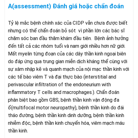
A(assessment) Đánh giá hoặc chẩn đoán
Tỷ lệ mắc bệnh chính xác của CIDP vẫn chưa được biết
nhưng có thể chẩn đoán bỏ sót vì phần lớn các bác sĩ
chăm sóc ban đầu thăm khám đầu tiên. Bệnh ảnh hưởng
đến tất cả các nhóm tuổi và nam giới nhiều hơn nữ giới.
Mất myelin từng đoạn của các dây thần kinh ngoại biên
do đáp ứng qua trung gian miễn dịch kháng thể cùng với
sự xâm nhập kẽ và quanh mạch của nội mạc thần kinh với
các tế bào viêm T và đại thực bào (interstitial and
perivascular infiltration of the endoneurium with
inflammatory T cells and macrophages.). Chẩn đoán
phân biệt bao gồm GBS, bệnh thần kinh vận động đa
ổ(multifocal motor neuropathy), bệnh thần kinh do đái
tháo đường, bệnh thần kinh dinh dưỡng, bệnh thần kinh
nhiễm độc, bệnh thần kinh chuyển hóa, viêm mạch máu
thần kinh.