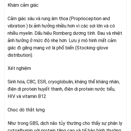
Khám cảm giác
Cảm giác sâu và rung âm thoa (Proprioception and
vibration ) bị ảnh hưởng nhiều hơn vì các sợi lớn và có
nhiều myelin. Dấu hiệu Romberg dương tính. Đau và nhiệt
ảnh hưởng ở mức độ nhẹ hơn. Lưu ý mô hình mất cảm
giác đi găng mang vớ là phổ biến (Stocking-glove
distribution).
Xét nghiệm
Sinh hóa, CBC, ESR, cryoglobulin, kháng thể kháng nhân,
điện di protein huyết thanh, điện di protein nước tiểu,
HIV và vitamin B12
Chọc dò thắt lưng
Như trong GBS, dịch não tủy thường cho thấy sự phân ly
cytoalbumin với protein tăng cao và tế bào bình thường.