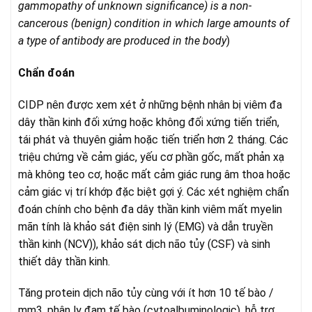
gammopathy of unknown significance) is a non-
cancerous (benign) condition in which large amounts of
a type of antibody are produced in the body
)
Chẩn đoán
CIDP nên được xem xét ở những bệnh nhân bị viêm đa
dây thần kinh đối xứng hoặc không đối xứng tiến triển,
tái phát và thuyên giảm hoặc tiến triển hơn 2 tháng. Các
triệu chứng về cảm giác, yếu cơ phần gốc, mất phản xạ
mà không teo cơ, hoặc mất cảm giác rung âm thoa hoặc
cảm giác vị trí khớp đặc biệt gợi ý. Các xét nghiệm chẩn
đoán chính cho bệnh đa dây thần kinh viêm mất myelin
mãn tính là khảo sát điện sinh lý (EMG) và dẫn truyền
thần kinh (NCV)), khảo sát dịch não tủy (CSF) và sinh
thiết dây thần kinh.
Tăng protein dịch não tủy cùng với ít hơn 10 tế bào /
mm3, phân ly đạm tế bào (cytoalbuminologic), hỗ trợ